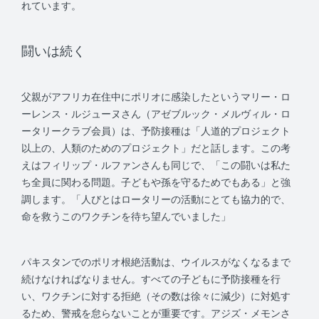
れています。
闘いは続く
父親がアフリカ在住中にポリオに感染したというマリー・ロ
ーレンス・ルジューヌさん（アゼブルック・メルヴィル・ロ
ータリークラブ会員）は、予防接種は「人道的プロジェクト
以上の、人類のためのプロジェクト」だと話します。この考
えはフィリップ・ルファンさんも同じで、「この闘いは私た
ち全員に関わる問題。子どもや孫を守るためでもある」と強
調します。「人びとはロータリーの活動にとても協力的で、
命を救うこのワクチンを待ち望んでいました」
パキスタンでのポリオ根絶活動は、ウイルスがなくなるまで
続けなければなりません。すべての子どもに予防接種を行
い、ワクチンに対する拒絶（その数は徐々に減少）に対処す
るため、警戒を怠らないことが重要です。アジズ・メモンさ