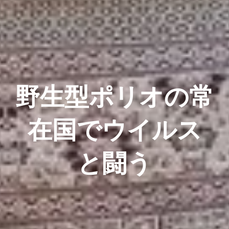
野生型ポリオの常
在国でウイルス
と闘う