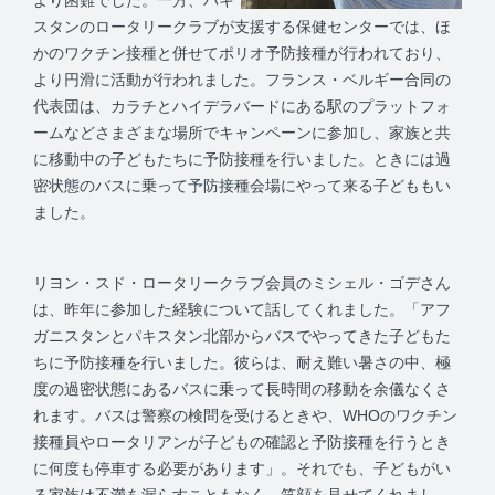
より困難でした。一方、パキ
スタンのロータリークラブが支援する保健センターでは、ほ
かのワクチン接種と併せてポリオ予防接種が行われており、
より円滑に活動が行われました。フランス・ベルギー合同の
代表団は、カラチとハイデラバードにある駅のプラットフォ
ームなどさまざまな場所でキャンペーンに参加し、家族と共
に移動中の子どもたちに予防接種を行いました。ときには過
密状態のバスに乗って予防接種会場にやって来る子どももい
ました。
リヨン・スド・ロータリークラブ会員のミシェル・ゴデさん
は、昨年に参加した経験について話してくれました。「アフ
ガニスタンとパキスタン北部からバスでやってきた子どもた
ちに予防接種を行いました。彼らは、耐え難い暑さの中、極
度の過密状態にあるバスに乗って長時間の移動を余儀なくさ
れます。バスは警察の検問を受けるときや、WHOのワクチン
接種員やロータリアンが子どもの確認と予防接種を行うとき
に何度も停車する必要があります」。それでも、子どもがい