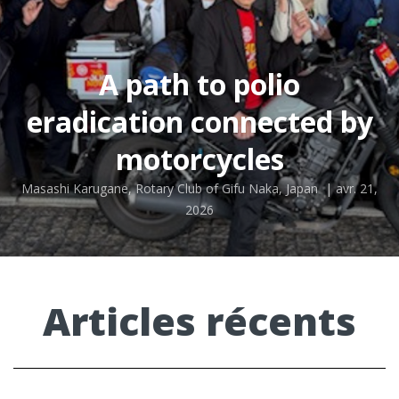
A path to polio
eradication connected by
motorcycles
Masashi Karugane, Rotary Club of Gifu Naka, Japan
|
avr. 21,
2026
Articles récents