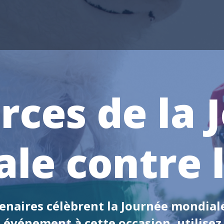
rces de la 
le contre l
enaires célèbrent la Journée mondiale
 événement à cette occasion, utilisez l