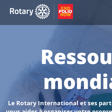
Ressou
mondia
Le Rotary International et ses part
vous aider à organiser votre propre