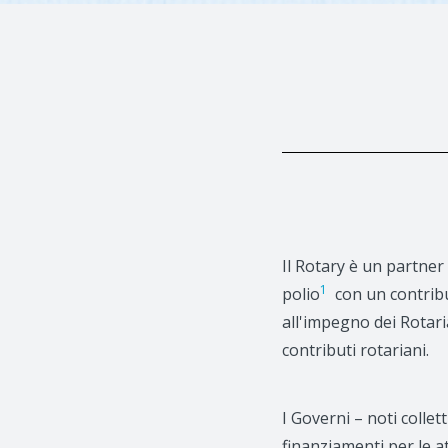
Il Rotary è un partner 
1
polio
con un contributo
all'impegno dei Rotari
contributi rotariani.
I Governi – noti coll
finanziamenti per le at