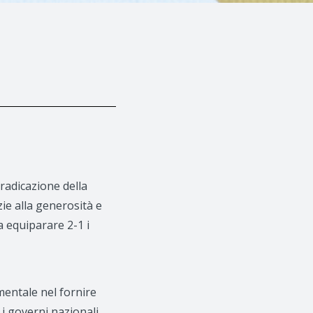
eradicazione della
zie alla generosità e
a equiparare 2-1 i
mentale nel fornire
 i governi nazionali