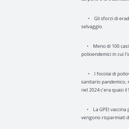
• Gli sforzi di eradi
selvaggio.
• Meno di 100 casi son
polioendemici in cui l'
• I focolai di poliovi
sanitario pandemico, 
nel 2024 c'era quasi i
• La GPEI vaccina più
vengono risparmiati da