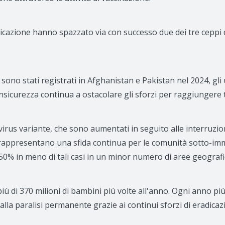
cazione hanno spazzato via con successo due dei tre ceppi d
o stati registrati in Afghanistan e Pakistan nel 2024, gli 
insicurezza continua a ostacolare gli sforzi per raggiungere t
rus variante, che sono aumentati in seguito alle interruzion
rappresentano una sfida continua per le comunità sotto-imm
l 50% in meno di tali casi in un minor numero di aree geografi
 di 370 milioni di bambini più volte all'anno. Ogni anno più
lla paralisi permanente grazie ai continui sforzi di eradicaz