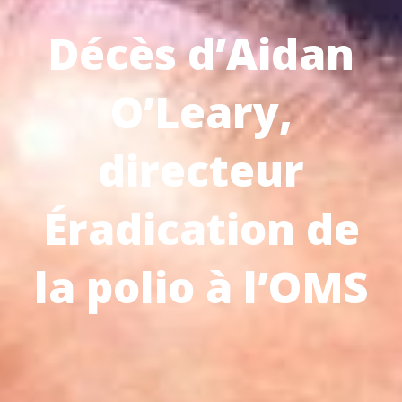
Décès d’Aidan
O’Leary,
directeur
Éradication de
la polio à l’OMS